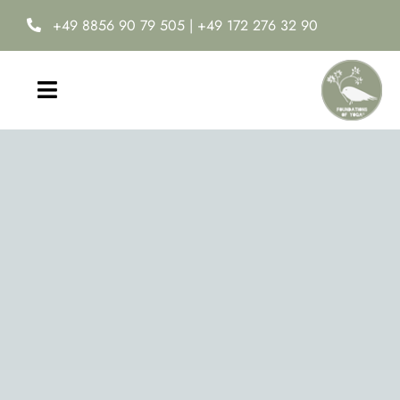
Zum
+49 8856 90 79 505
|
+49 172 276 32 90
Inhalt
springen
Toggle
Navigation
Home
Yoga-Ausbildung
Online Yoga Academy
Neuro-Ease®
Termine & Kosten