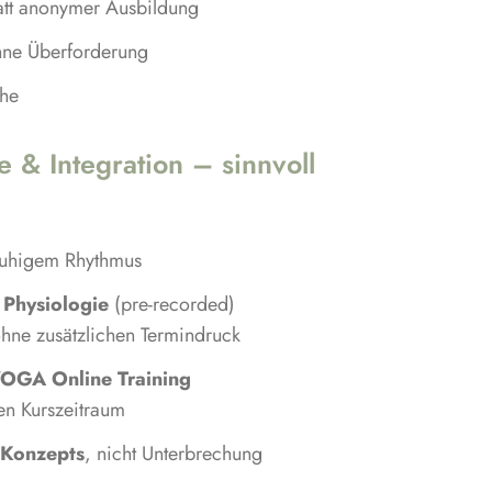
att anonymer Ausbildung
hne Überforderung
öhe
 & Integration – sinnvoll
ruhigem Rhythmus
 Physiologie
(pre-recorded)
ohne zusätzlichen Termindruck
OGA Online Training
en Kurszeitraum
s Konzepts
, nicht Unterbrechung