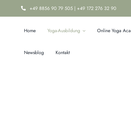
Zum
+49 8856 90 79 505
|
+49 172 276 32 90
Inhalt
springen
Home
Yoga-Ausbildung
Online Yoga Ac
Newsblog
Kontakt