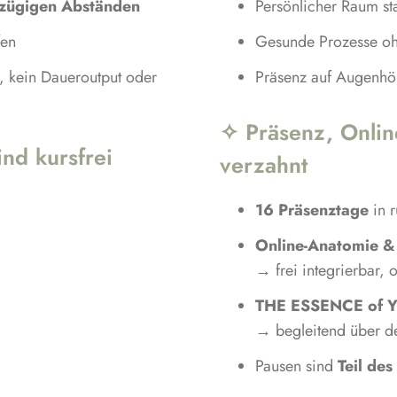
zügigen Abständen
Persönlicher Raum st
fen
Gesunde Prozesse o
, kein Daueroutput oder
Präsenz auf Augenh
✧ Präsenz, Online
ind kursfrei
verzahnt
16 Präsenztage
in 
Online-Anatomie &
→ frei integrierbar, 
THE ESSENCE of Y
→ begleitend über d
Pausen sind
Teil de