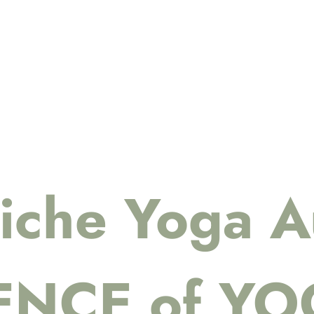
liche Yoga A
ENCE of Y