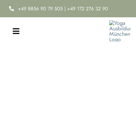
Zum
+49 8856 90 79 505
|
+49 172 276 32 90
Inhalt
springen
Toggle
Navigation
Home
Yoga-Ausbildung
Online Yoga Academy
Neuro-Ease®
Termine & Kosten