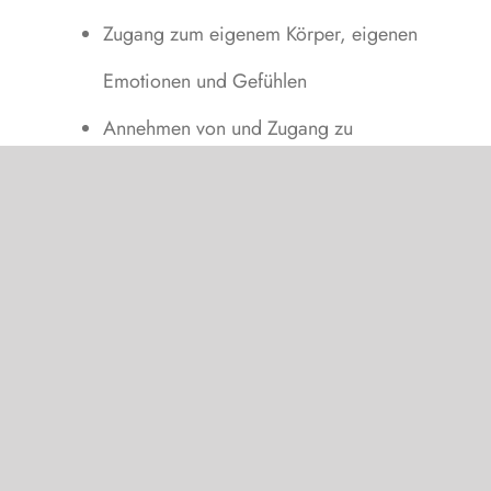
Zugang zum eigenem Körper, eigenen
Emotionen und Gefühlen
Annehmen von und Zugang zu
Emotionen, die kommen und gehen
tieferes Verstehen und Verständnis von
Yoga.
Erkenntnisse
Empathie, Mitgefühl
Freude und Begeisterung, inneres
Feuer