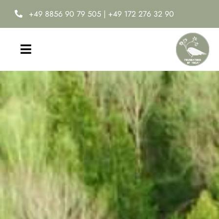
Zum
+49 8856 90 79 505
|
+49 172 276 32 90
Inhalt
springen
Toggle
Navigation
Home
Yoga-Ausbildung
Online Yoga Academy
Neuro-Ease®
Termine & Kosten