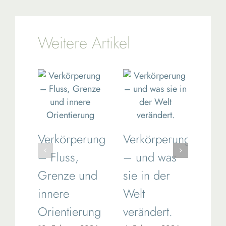
Weitere Artikel
Verkörperung
Verkörperung
Ver
– Fluss,
– und was
un
Grenze und
sie in der
Yo
innere
Welt
Prä
Orientierung
verändert.
jen