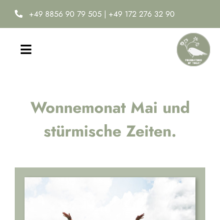
Zum
+49 8856 90 79 505
|
+49 172 276 32 90
Inhalt
springen
Toggle
Navigation
Home
Wonnemonat Mai und
Yoga-Ausbildung
stürmische Zeiten.
Online Yoga Academy
Neuro-Ease®
Termine & Kosten