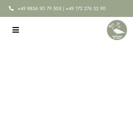
Zum
+49 8856 90 79 505
|
+49 172 276 32 90
Inhalt
springen
Toggle
Navigation
Home
Yoga-Ausbildung
Online Yoga Academy
Neuro-Ease®
Termine & Kosten