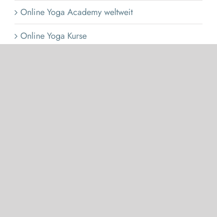
Online Yoga Academy weltweit
Online Yoga Kurse
Online Yoga Produkte
Positive Erfahrungen der Teilnehmer Yoga-
Ausbildung München bei FOUNDATIONS of
YOGA
Safe and Sound Protocol Bayern
Safe and Sound Protocol Deutschland
Safe and Sound Protocol München
Selbstfürsorge mit Online Yoga Kursen