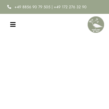
Zum
+49 8856 90 79 505
|
+49 172 276 32 90
Inhalt
springen
Toggle
Navigation
Home
Yoga-Ausbildung
Online Yoga Academy
Neuro-Ease®
Termine & Kosten