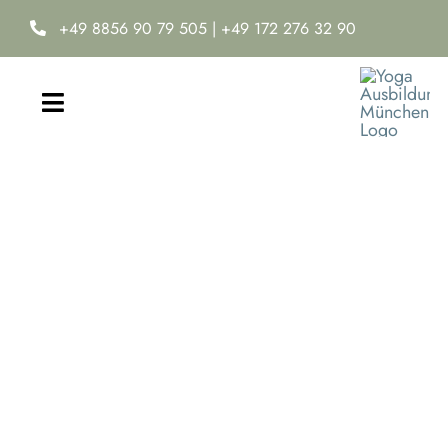
Zum
+49 8856 90 79 505
|
+49 172 276 32 90
Inhalt
springen
Toggle
Navigation
Home
Yoga-Ausbildung
Online Yoga Academy
Neuro-Ease®
Termine & Kosten