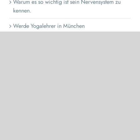
Warum es so wichtig ist sein Nervensystem zu
kennen.
Werde Yogalehrer in München
Wie funktioniert unser Nervensystem?
Yoga Academy: The ESSENCE of YOGA
Yoga Alliance
Yoga Ausbildung in München
Yoga Ausbildung München
Yoga in München
Yoga in Zeiten einer Pandemie