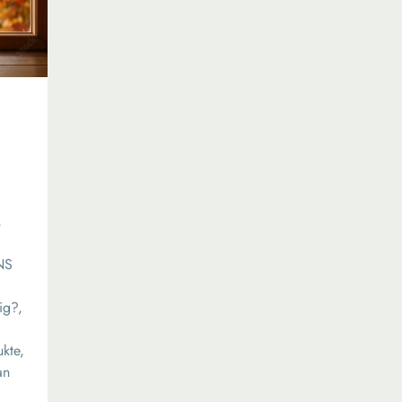
,
NS
ig?
,
ukte
,
an