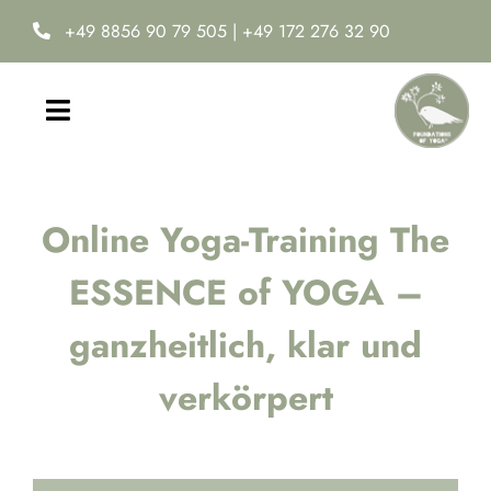
Zum
+49 8856 90 79 505
|
+49 172 276 32 90
Inhalt
springen
Toggle
Navigation
Home
Online Yoga-Training The
Yoga-Ausbildung
ESSENCE of YOGA –
Online Yoga Academy
ganzheitlich, klar und
Neuro-Ease®
verkörpert
Termine & Kosten